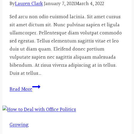
By
Lauren Clark
January 7, 2021
March 4, 2022
Sed arcu non odio euismod lacinia. Sit amet cursus
sit amet dictum sit. Nunc pulvinar sapien et ligula
ullamcorper. Pellentesque diam volutpat commodo
sed egestas. Tellus elementum sagittis vitae et leo
duis ut diam quam. Eleifend donec pretium
vulputate sapien nec sagittis aliquam malesuada
bibendum. At risus viverra adipiscing at in tellus.
Duis at tellus…
Job
Read More
hopping:
Is
it
good
Growing
or