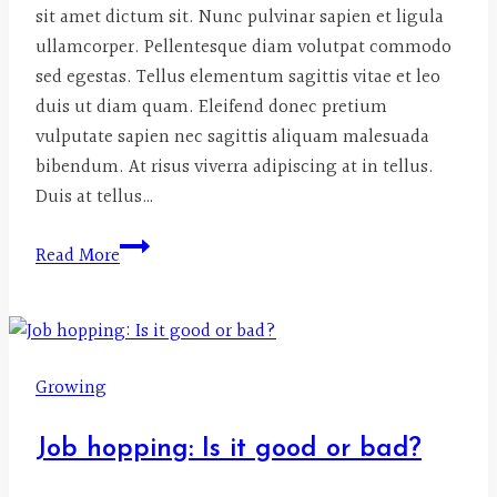
sit amet dictum sit. Nunc pulvinar sapien et ligula
ullamcorper. Pellentesque diam volutpat commodo
sed egestas. Tellus elementum sagittis vitae et leo
duis ut diam quam. Eleifend donec pretium
vulputate sapien nec sagittis aliquam malesuada
bibendum. At risus viverra adipiscing at in tellus.
Duis at tellus…
15
Read More
Things
You
Can
Sell
Growing
To
Make
Job hopping: Is it good or bad?
Money