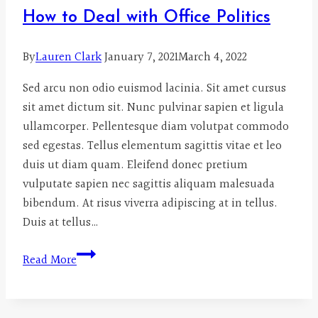
bad?
How to Deal with Office Politics
By
Lauren Clark
January 7, 2021
March 4, 2022
Sed arcu non odio euismod lacinia. Sit amet cursus
sit amet dictum sit. Nunc pulvinar sapien et ligula
ullamcorper. Pellentesque diam volutpat commodo
sed egestas. Tellus elementum sagittis vitae et leo
duis ut diam quam. Eleifend donec pretium
vulputate sapien nec sagittis aliquam malesuada
bibendum. At risus viverra adipiscing at in tellus.
Duis at tellus…
How
Read More
to
Deal
with